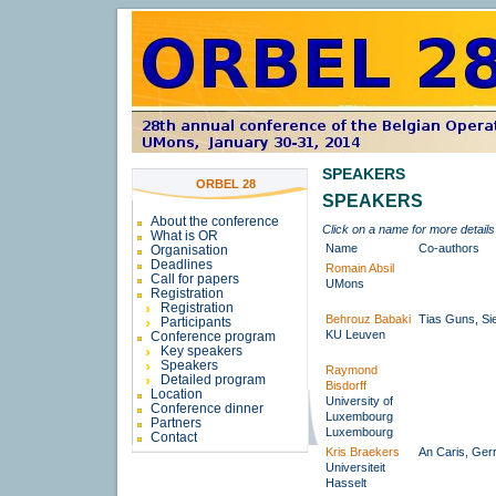
SPEAKERS
ORBEL 28
SPEAKERS
About the conference
Click on a name for more details
What is OR
Name
Co-authors
Organisation
Deadlines
Romain Absil
Call for papers
UMons
Registration
Registration
Behrouz Babaki
Tias Guns, Sie
Participants
KU Leuven
Conference program
Key speakers
Speakers
Raymond
Detailed program
Bisdorff
Location
University of
Conference dinner
Luxembourg
Partners
Luxembourg
Contact
Kris Braekers
An Caris, Gerr
Universiteit
Hasselt