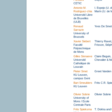
CETIC
Antonio M.
I. Espejo (U. d
Rodriguez-chia
Marín (U. de 
Université Libre
de Bruxelles
(ULB)
Renaud
Yves De Smet
Sarrazin
University of
Brussels
Xavier Siebert
Thierry Ravet,
Faculté
Frisson, Stép
Polytechnique
de Mons
Gilles Sinnaeve
Claire Beguin, 
Université
Chevalier & Ma
Catholique de
Louvain
Pieter Smet
Greet Vanden
KU Leuven,
campus Gent
Bart Smeulders
Frits C.R. Sp
KU Leuven
Olivier Sobrie
Olivier Sobrie
University of
Mons / Ecole
Centrale Paris
Frits Spieksma
T. Dokka and 