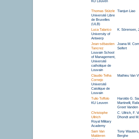
KU Leuven
Thomas Stützle
Tianjun Liao
Université Libre
de Bruxelles
(ULB)
Luca Talarico
K. Sörensen, J
University of
Antwerp
Jean-sébastien
Joana M. Coma
Tancrez
Seifert
Louvain School
of Management,
Université
catholique de
Louvain
Claudio Telha
Mathieu Van 
Cornejo
Université
Catolique de
Louvain
Tulio Toffolo
Haroldo G. Sa
KU Leuven
Martinelli, Ra
Greet Vanden
Christophe
C. Ullrich, F. 
Ullrich
Dhondt and M
Royal Military
Academy
Sam Van
Tony Wauters,
Malderen
Berghe