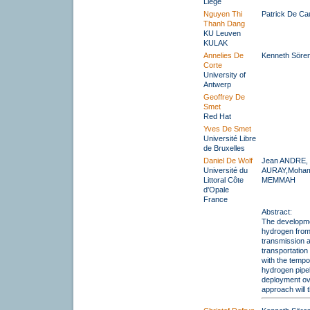
Liege
Nguyen Thi
Patrick De C
Thanh Dang
KU Leuven
KULAK
Annelies De
Kenneth Söre
Corte
University of
Antwerp
Geoffrey De
Smet
Red Hat
Yves De Smet
Université Libre
de Bruxelles
Daniel De Wolf
Jean ANDRE, 
Université du
AURAY,Moha
Littoral Côte
MEMMAH
d'Opale
France
Abstract:
The developmen
hydrogen from 
transmission a
transportation
with the tempo
hydrogen pipel
deployment ove
approach will 