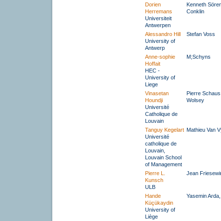
Dorien
Kenneth Sören
Herremans
Conklin
Universiteit
Antwerpen
Alessandro Hill
Stefan Voss
University of
Antwerp
Anne-sophie
M;Schyns
Hoffait
HEC -
University of
Liege
Vinasetan
Pierre Schaus
Houndji
Wolsey
Université
Catholique de
Louvain
Tanguy Kegelart
Mathieu Van 
Université
catholique de
Louvain,
Louvain School
of Management
Pierre L.
Jean Friesewi
Kunsch
ULB
Hande
Yasemin Arda
Küçükaydin
University of
Liège