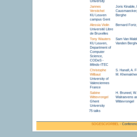
University
Jannes
Joris Kinable,
Verstichel
Causmaecker,
KU Leuven
Berghe
campus Gent
Alessia Violin
Bernard Fortz
Université Libre
de Bruxelles
Tony Wauters
Sam Van Mald
KU Leuven,
Vanden Bergh
Department of
Computer
Science,
CODeS -
iMinds-ITEC
Christophe
S. Hanafi, A. F
Wilbaut
M. Khemakhe
University of
Valenciennes
France
Sabine
H. Bruneel, W.
Wittevrongel
Walraevens an
Ghent
Wittevrongel
University
75 talks
SOGESCI/ORBEL
- Conferenc