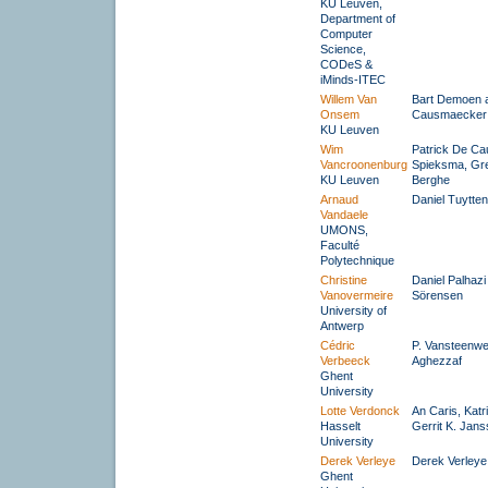
KU Leuven,
Department of
Computer
Science,
CODeS &
iMinds-ITEC
Willem Van
Bart Demoen a
Onsem
Causmaecker
KU Leuven
Wim
Patrick De Ca
Vancroonenburg
Spieksma, Gr
KU Leuven
Berghe
Arnaud
Daniel Tuytte
Vandaele
UMONS,
Faculté
Polytechnique
Christine
Daniel Palhaz
Vanovermeire
Sörensen
University of
Antwerp
Cédric
P. Vansteenwe
Verbeeck
Aghezzaf
Ghent
University
Lotte Verdonck
An Caris, Kat
Hasselt
Gerrit K. Jan
University
Derek Verleye
Derek Verleye
Ghent