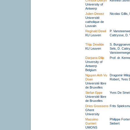
Christof Defryn
Kenneth Söre
University of
Antwerp
Julien Dewez
Nicolas Gillis,
Université
catholique de
Louvain
Reginald Dewil
P. Vansteenwe
KU Leuven
Cattrysse, D
Thijs Dewilde
S. Burggraeve
KU Leuven
Sels, D. Cattr
Vansteenweg
Darpana Dilip
Prof. dr. Ken
Unversity of
Antwerp
Belgium
Nguyen Anh Vu
Dragomir Miloj
Doan
Robert, Yves 
Université libre
de Bruxelles
Stefan Eppe
Yves De Smet
Université libre
de Bruxelles
Dries Goossens
Frits Spieksm
Ghent
University
Massimo
Philippe Forte
Gurrieri
Siebert
UMONS