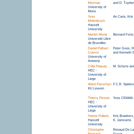
Mezmaz
and D. Tuytte
University of
Mons
Yves
An Caris, Kris
Molenbruch
Hasselt
University
Martim Moniz
Bernard Fortz
Université Libre
de Bruxelles
Daniel Palhazi
Peter Goos, R
Cuervo
and Kenneth 
University of
Antwerp
Célia Paquay
M. Schyns and
HEC -
University of
Liege
Ward Passchyn
F.C.R. Spiek
KU Leuven
Thierry Pironet
Yves CRAMA
HEC -
University of
Liege
Hanne Pollaris
Kris Braekers,
Hasselt
K. Janssens
University
Christophe
Renaud De La
Ponsard
Guyot