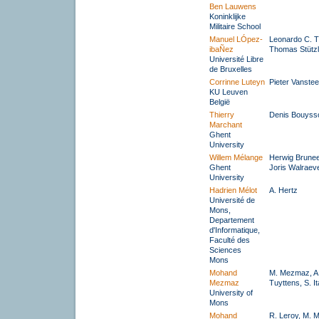
Ben Lauwens
Koninklijke
Militaire School
Manuel LÓpez-
Leonardo C. T
ibaÑez
Thomas Stütz
Université Libre
de Bruxelles
Corrinne Luteyn
Pieter Vanste
KU Leuven
België
Thierry
Denis Bouyss
Marchant
Ghent
University
Willem Mélange
Herwig Bruneel
Ghent
Joris Walraev
University
Hadrien Mélot
A. Hertz
Université de
Mons,
Departement
d'Informatique,
Faculté des
Sciences
Mons
Mohand
M. Mezmaz, A.
Mezmaz
Tuyttens, S. I
University of
Mons
Mohand
R. Leroy, M. 