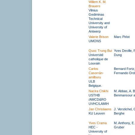
Willem K. M.
Brauers
Vilnius
Gediminas
Technical
University and
University of
Antwerp
Valerie Brison
Marc Pirlot
UMONS
Quoc Trung Bui
Yves Deville,
Université
Dung
catholique de
Louvain
Carlos
Bernard Fortz,
Casorrán-
Fernando Ord
amilburu
ULB
Belgique.
Nacira Chikhi
M. Abbas, A. B
USTHB
Benmansour a
/AMCD&RO
UVHC/LAMIH
Jan Christiaens
J. Verstichel,
KU Leuven
Berghe
Yves Crama
M. Anthony, E.
HEC -
Gruber
University of